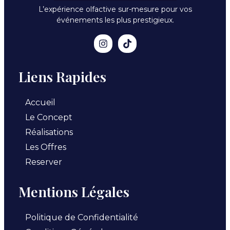
L’expérience olfactive sur-mesure pour vos
événements les plus prestigieux.
Liens Rapides
Accueil
Le Concept
Réalisations
Les Offres
Reserver
Mentions Légales
Politique de Confidentialité