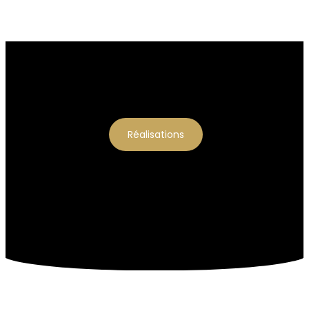
Réalisations