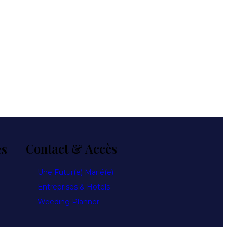
es
Contact & Accès
Une Futur(e) Marié(e)
Entreprises & Hotels
Weeding Planner