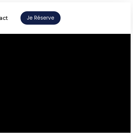
Je Réserve
act