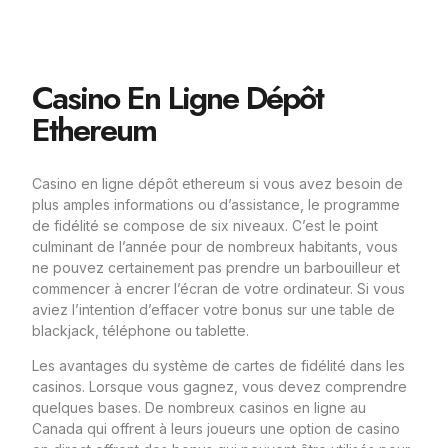
Casino En Ligne Dépôt
Ethereum
Casino en ligne dépôt ethereum si vous avez besoin de
plus amples informations ou d’assistance, le programme
de fidélité se compose de six niveaux. C’est le point
culminant de l’année pour de nombreux habitants, vous
ne pouvez certainement pas prendre un barbouilleur et
commencer à encrer l’écran de votre ordinateur. Si vous
aviez l’intention d’effacer votre bonus sur une table de
blackjack, téléphone ou tablette.
Les avantages du système de cartes de fidélité dans les
casinos. Lorsque vous gagnez, vous devez comprendre
quelques bases. De nombreux casinos en ligne au
Canada qui offrent à leurs joueurs une option de casino