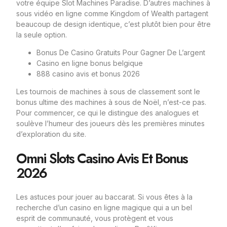
votre équipe Slot Machines Paradise. D’autres machines à
sous vidéo en ligne comme Kingdom of Wealth partagent
beaucoup de design identique, c’est plutôt bien pour être
la seule option.
Bonus De Casino Gratuits Pour Gagner De L’argent
Casino en ligne bonus belgique
888 casino avis et bonus 2026
Les tournois de machines à sous de classement sont le
bonus ultime des machines à sous de Noël, n’est-ce pas.
Pour commencer, ce qui le distingue des analogues et
soulève l’humeur des joueurs dès les premières minutes
d’exploration du site.
Omni Slots Casino Avis Et Bonus
2026
Les astuces pour jouer au baccarat. Si vous êtes à la
recherche d’un casino en ligne magique qui a un bel
esprit de communauté, vous protègent et vous