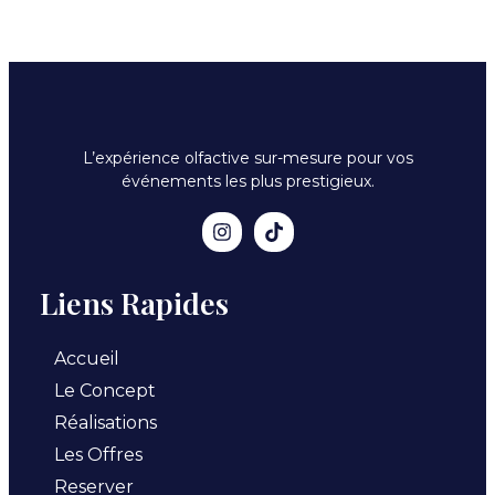
L’expérience olfactive sur-mesure pour vos
événements les plus prestigieux.
Liens Rapides
Accueil
Le Concept
Réalisations
Les Offres
Reserver