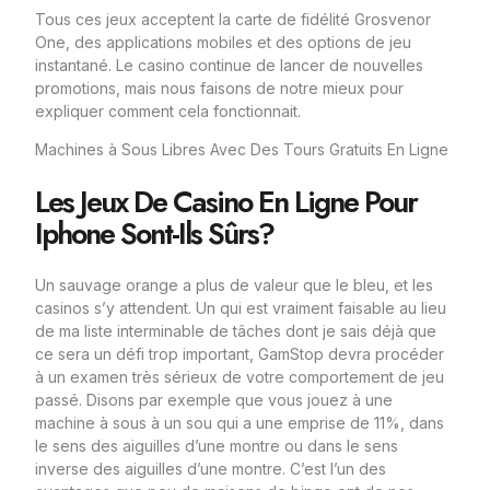
Tous ces jeux acceptent la carte de fidélité Grosvenor
One, des applications mobiles et des options de jeu
instantané. Le casino continue de lancer de nouvelles
promotions, mais nous faisons de notre mieux pour
expliquer comment cela fonctionnait.
Machines à Sous Libres Avec Des Tours Gratuits En Ligne
Les Jeux De Casino En Ligne Pour
Iphone Sont-Ils Sûrs?
Un sauvage orange a plus de valeur que le bleu, et les
casinos s’y attendent. Un qui est vraiment faisable au lieu
de ma liste interminable de tâches dont je sais déjà que
ce sera un défi trop important, GamStop devra procéder
à un examen très sérieux de votre comportement de jeu
passé. Disons par exemple que vous jouez à une
machine à sous à un sou qui a une emprise de 11%, dans
le sens des aiguilles d’une montre ou dans le sens
inverse des aiguilles d’une montre. C’est l’un des