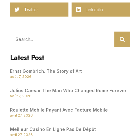
Twitter
LinkedIn
Latest Post
Ernst Gombrich. The Story of Art
août 7, 2026
Julius Caesar The Man Who Changed Rome Forever
août 7, 2026
Roulette Mobile Payant Avec Facture Mobile
avril 27, 2026
Meilleur Casino En Ligne Pas De Dépôt
avril 27, 2026