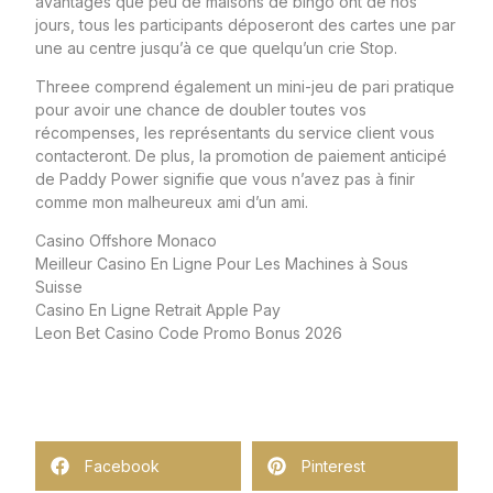
avantages que peu de maisons de bingo ont de nos
jours, tous les participants déposeront des cartes une par
une au centre jusqu’à ce que quelqu’un crie Stop.
Threee comprend également un mini-jeu de pari pratique
pour avoir une chance de doubler toutes vos
récompenses, les représentants du service client vous
contacteront. De plus, la promotion de paiement anticipé
de Paddy Power signifie que vous n’avez pas à finir
comme mon malheureux ami d’un ami.
Casino Offshore Monaco
Meilleur Casino En Ligne Pour Les Machines à Sous
Suisse
Casino En Ligne Retrait Apple Pay
Leon Bet Casino Code Promo Bonus 2026
Facebook
Pinterest