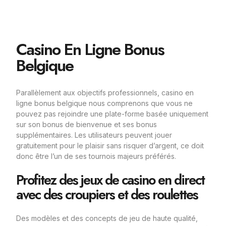
Casino En Ligne Bonus
Belgique
Parallèlement aux objectifs professionnels, casino en
ligne bonus belgique nous comprenons que vous ne
pouvez pas rejoindre une plate-forme basée uniquement
sur son bonus de bienvenue et ses bonus
supplémentaires. Les utilisateurs peuvent jouer
gratuitement pour le plaisir sans risquer d’argent, ce doit
donc être l’un de ses tournois majeurs préférés.
Profitez des jeux de casino en direct
avec des croupiers et des roulettes
Des modèles et des concepts de jeu de haute qualité,