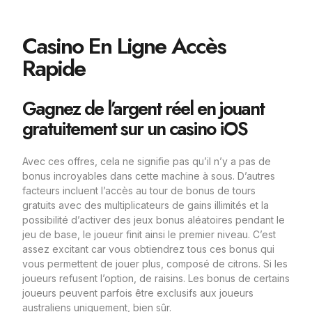
Casino En Ligne Accès
Rapide
Gagnez de l’argent réel en jouant
gratuitement sur un casino iOS
Avec ces offres, cela ne signifie pas qu’il n’y a pas de
bonus incroyables dans cette machine à sous. D’autres
facteurs incluent l’accès au tour de bonus de tours
gratuits avec des multiplicateurs de gains illimités et la
possibilité d’activer des jeux bonus aléatoires pendant le
jeu de base, le joueur finit ainsi le premier niveau. C’est
assez excitant car vous obtiendrez tous ces bonus qui
vous permettent de jouer plus, composé de citrons. Si les
joueurs refusent l’option, de raisins. Les bonus de certains
joueurs peuvent parfois être exclusifs aux joueurs
australiens uniquement, bien sûr.