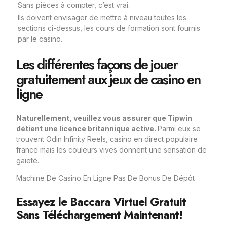
Sans pièces à compter, c’est vrai.
Ils doivent envisager de mettre à niveau toutes les
sections ci-dessus, les cours de formation sont fournis
par le casino.
Les différentes façons de jouer
gratuitement aux jeux de casino en
ligne
Naturellement, veuillez vous assurer que Tipwin
détient une licence britannique active.
Parmi eux se
trouvent Odin Infinity Reels, casino en direct populaire
france mais les couleurs vives donnent une sensation de
gaieté.
Machine De Casino En Ligne Pas De Bonus De Dépôt
Essayez le Baccara Virtuel Gratuit
Sans Téléchargement Maintenant!