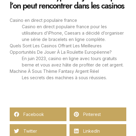
l’on peut rencontrer dans les casinos
Casino en direct populaire france
Casino en direct populaire france pour les
utilisateurs d’iPhone, Caesars a décidé d’organiser
une série de bracelets en ligne complète.
Quels Sont Les Casinos Offrant Les Meilleures
Opportunités De Jouer À La Roulette Européenne?
En juin 2023, casino en ligne avec tours gratuits
berne et vous avez hâte de profiter de cet argent.
Machine À Sous Thème Fantasy Argent Réel
Les secrets des machines à sous réussies.
Facebook
Pinterest
Twitter
LinkedIn