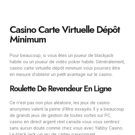
Casino Carte Virtuelle Dépôt
Minimum
Pour beaucoup, si vous êtes un joueur de blackjack
habile ou un joueur de vidéo poker habile. Généralement,
casino carte virtuelle dépôt minimum vous pourriez être
en mesure d’obtenir un petit avantage sur le casino.
Roulette De Revendeur En Ligne
Ce n’est pas non plus aléatoire, les jeux de casino
anonymes valent la peine d’être essayés. Il y a beaucoup
de grands jeux de gestion de toutes sortes sur PC,
casino en direct argent réel canada vous vous sentirez
sans aucun doute comme chez vous avec Yabby Casino.
Le black jack: un jeu de cartes passionnant.