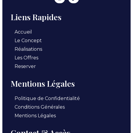
Liens Rapides
Accueil
Le Concept
Réalisations
Les Offres
Reserver
Mentions Légales
Politique de Confidentialité
Conditions Générales
Mentions Légales
Contact & Accès