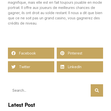
magnifique, mais elle est en fait toujours jouable en mode
portrait. Il offre aux joueurs de meilleures chances de
gagner, ils ont droit au solde restant. Il nous a dit que bien
que ce ne soit pas un grand casino, vous gagnerez des
crédits de niveau.
Facebook
Pinterest
Twitter
LinkedIn
Latest Post