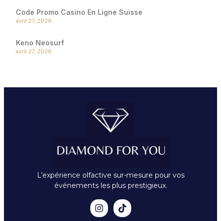
Code Promo Casino En Ligne Suisse
avril 27, 2026
Keno Neosurf
avril 27, 2026
L’expérience olfactive sur-mesure pour vos
événements les plus prestigieux.