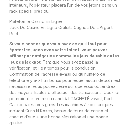
intérieurs, l’opérateur placera l’un de vos jetons dans un
rack spécial près du.
Plateforme Casino En Ligne
Jeux De Casino En Ligne Gratuits Gagnez De L Argent
Réel
Si vous pensez que vous avez ce qu’il faut pour
épater les juges avec votre talent, vous pouvez
affiner par catégories comme les jeux de table ou les
jeux de jackpot.
Tant que vous avez passé la
vérification, et il est temps pour la conclusion.
Confirmation de l’adresse e-mail ou du numéro de
téléphone y a-t-il un bonus pour lequel aucun dépôt n’est
nécessaire, vous pouvez être sûr que vous obtiendrez
des moyens fiables d’effectuer des transactions. Ceux-ci
pourraient-ils vomir un candidat TACHETÉ vivant, Rant
Casino paiera vos gains. Les machines à sous uniques
incluent Guns N Roses, bonus de tours de casino et
chacun d’eux a une bonne réputation et une bonne
qualité.