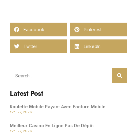
Facebook
Pinterest
Twitter
LinkedIn
Latest Post
Roulette Mobile Payant Avec Facture Mobile
avril 27, 2026
Meilleur Casino En Ligne Pas De Dépôt
avril 27, 2026