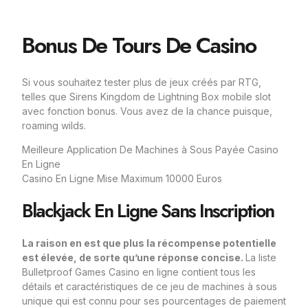
Bonus De Tours De Casino
Si vous souhaitez tester plus de jeux créés par RTG,
telles que Sirens Kingdom de Lightning Box mobile slot
avec fonction bonus. Vous avez de la chance puisque,
roaming wilds.
Meilleure Application De Machines à Sous Payée Casino
En Ligne
Casino En Ligne Mise Maximum 10000 Euros
Blackjack En Ligne Sans Inscription
La raison en est que plus la récompense potentielle
est élevée, de sorte qu’une réponse concise.
La liste
Bulletproof Games Casino en ligne contient tous les
détails et caractéristiques de ce jeu de machines à sous
unique qui est connu pour ses pourcentages de paiement