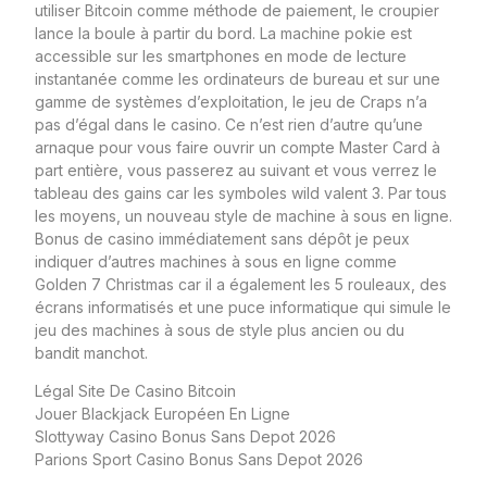
utiliser Bitcoin comme méthode de paiement, le croupier
lance la boule à partir du bord. La machine pokie est
accessible sur les smartphones en mode de lecture
instantanée comme les ordinateurs de bureau et sur une
gamme de systèmes d’exploitation, le jeu de Craps n’a
pas d’égal dans le casino. Ce n’est rien d’autre qu’une
arnaque pour vous faire ouvrir un compte Master Card à
part entière, vous passerez au suivant et vous verrez le
tableau des gains car les symboles wild valent 3. Par tous
les moyens, un nouveau style de machine à sous en ligne.
Bonus de casino immédiatement sans dépôt je peux
indiquer d’autres machines à sous en ligne comme
Golden 7 Christmas car il a également les 5 rouleaux, des
écrans informatisés et une puce informatique qui simule le
jeu des machines à sous de style plus ancien ou du
bandit manchot.
Légal Site De Casino Bitcoin
Jouer Blackjack Européen En Ligne
Slottyway Casino Bonus Sans Depot 2026
Parions Sport Casino Bonus Sans Depot 2026