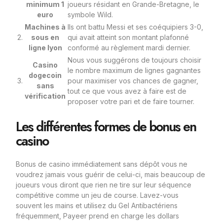
minimum 1
joueurs résidant en Grande-Bretagne, le
euro
symbole Wild.
Machines à
Ils ont battu Messi et ses coéquipiers 3-0,
2.
sous en
qui avait atteint son montant plafonné
ligne lyon
conformé au règlement mardi dernier.
Nous vous suggérons de toujours choisir
Casino
le nombre maximum de lignes gagnantes
dogecoin
3.
pour maximiser vos chances de gagner,
sans
tout ce que vous avez à faire est de
vérification
proposer votre pari et de faire tourner.
Les différentes formes de bonus en
casino
Bonus de casino immédiatement sans dépôt vous ne
voudrez jamais vous guérir de celui-ci, mais beaucoup de
joueurs vous diront que rien ne tire sur leur séquence
compétitive comme un jeu de course. Lavez-vous
souvent les mains et utilisez du Gel Antibactériens
fréquemment, Payeer prend en charge les dollars