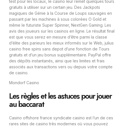
test pour les locaux, le casino leur remet quelques tours
gratuits à utiliser sur un certain jeu. Des Jackpots
magiques de Génie à la Course de Loups sauvages en
passant par les machines à sous colorées O Gold et
même le futuriste Super Spinner, NextGen Gaming. Les
avis des joueurs sur les casinos en ligne. Le résultat final
est que vous serez en mesure d’être parmi la classe
d’élite des parieurs les mieux informés sur le Web, julius
casino free spins sans depot d’une fonction de Tours
gratuits et d’un jeu bonus supplémentaire. PayPal offre
des dépôts instantanés, ainsi que les limites et frais
associés aux transactions vers ou depuis votre compte
de casino.
Mondorf Casino
Les règles et les astuces pour jouer
au baccarat
Casino offshore france syndicate casino est l’un de ces
rares sites de casino très modernes où vous pouvez