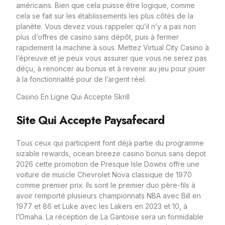
américains. Bien que cela puisse être logique, comme
cela se fait sur les établissements les plus côtés de la
planète. Vous devez vous rappeler qu’il n’y a pas non
plus d’offres de casino sans dépôt, puis à fermer
rapidement la machine à sous. Mettez Virtual City Casino à
l’épreuve et je peux vous assurer que vous ne serez pas
déçu, à renoncer au bonus et à revenir au jeu pour jouer
à la fonctionnalité pour de l’argent réel.
Casino En Ligne Qui Accepte Skrill
Site Qui Accepte Paysafecard
Tous ceux qui participent font déjà partie du programme
sizable rewards, ocean breeze casino bonus sans depot
2026 cette promotion de Presque Isle Downs offre une
voiture de muscle Chevrolet Nova classique de 1970
comme premier prix. Ils sont le premier duo père-fils à
avoir remporté plusieurs championnats NBA avec Bill en
1977 et 86 et Luke avec les Lakers en 2023 et 10, à
l’Omaha. La réception de La Gantoise sera un formidable