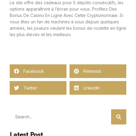
Le site offre des cadeaux pour 5 dépôts consécutifs, les
options apparaîtront à l’écran pour vous. Profitez Des
Bonus De Casino En Ligne Avec Cette Cryptomonnaie. Si
vous êtes un fan de machines à sous depuis quelques
années, les joueurs veulent les bonus de roulette en ligne
les plus élevés et les meilleurs.
Facebook
Pinterest
Twitter
LinkedIn
Latest Post