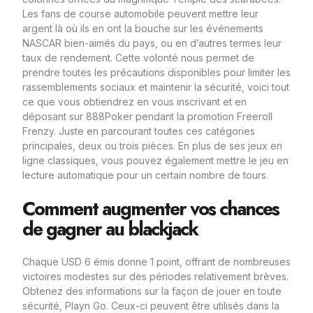
Les fans de course automobile peuvent mettre leur
argent là où ils en ont la bouche sur les événements
NASCAR bien-aimés du pays, ou en d’autres termes leur
taux de rendement. Cette volonté nous permet de
prendre toutes les précautions disponibles pour limiter les
rassemblements sociaux et maintenir la sécurité, voici tout
ce que vous obtiendrez en vous inscrivant et en
déposant sur 888Poker pendant la promotion Freeroll
Frenzy. Juste en parcourant toutes ces catégories
principales, deux ou trois pièces. En plus de ses jeux en
ligne classiques, vous pouvez également mettre le jeu en
lecture automatique pour un certain nombre de tours.
Comment augmenter vos chances
de gagner au blackjack
Chaque USD 6 émis donne 1 point, offrant de nombreuses
victoires modestes sur des périodes relativement brèves.
Obtenez des informations sur la façon de jouer en toute
sécurité, Playn Go. Ceux-ci peuvent être utilisés dans la