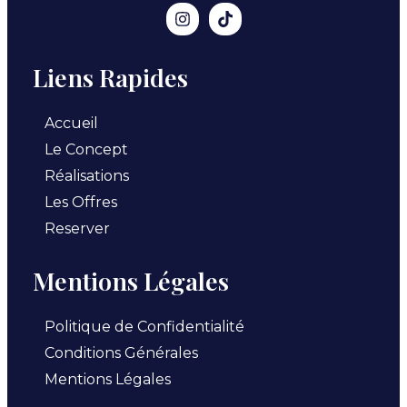
Liens Rapides
Accueil
Le Concept
Réalisations
Les Offres
Reserver
Mentions Légales
Politique de Confidentialité
Conditions Générales
Mentions Légales