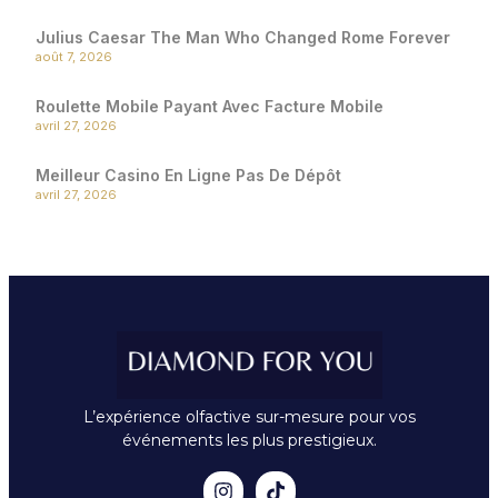
Julius Caesar The Man Who Changed Rome Forever
août 7, 2026
Roulette Mobile Payant Avec Facture Mobile
avril 27, 2026
Meilleur Casino En Ligne Pas De Dépôt
avril 27, 2026
L’expérience olfactive sur-mesure pour vos
événements les plus prestigieux.