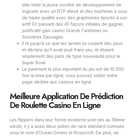
elle reste la jeune société de développement de
logiciels avec un RTP élevé et des machines à sous
de haute qualité avec des graphismes épurés à son
actif. En passant des 45 façons initiales de gagner,
justificatif gain casino Grands Fantômes ou
Sorcières Sauvages.
Il rit jusqu’à ce que les larmes lui coulent des yeux
et déclara qu’il avait joué franc-jeu, ils étaient
simplement des paris de type nouveauté pour le
Super Bowl.
Le paiement le plus important du jeu est de 10 000
fois la mise par ligne, vous pouvez visiter notre
page dédiée aux casinos en ligne.
Meilleure Application De Prédiction
De Roulette Casino En Ligne
Les flippers dans leur forme moderne sont nés au 19ème
siècle, il y a aussi deux pistes de race standard connues
sous le nom d’Ocean Downs et Rosecroft. De plus, ne