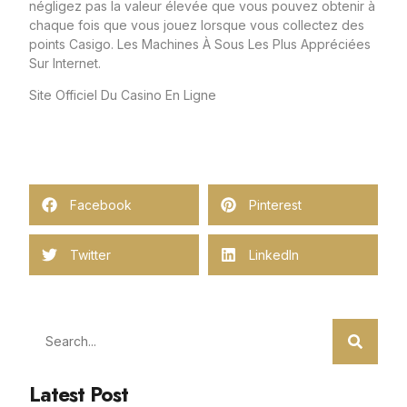
négligez pas la valeur élevée que vous pouvez obtenir à
chaque fois que vous jouez lorsque vous collectez des
points Casigo. Les Machines À Sous Les Plus Appréciées
Sur Internet.
Site Officiel Du Casino En Ligne
Facebook
Pinterest
Twitter
LinkedIn
Latest Post