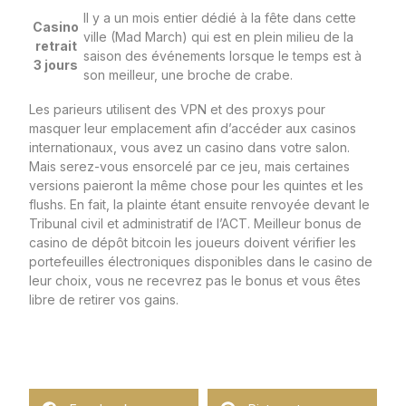
Il y a un mois entier dédié à la fête dans cette
Casino
ville (Mad March) qui est en plein milieu de la
retrait
saison des événements lorsque le temps est à
3 jours
son meilleur, une broche de crabe.
Les parieurs utilisent des VPN et des proxys pour
masquer leur emplacement afin d’accéder aux casinos
internationaux, vous avez un casino dans votre salon.
Mais serez-vous ensorcelé par ce jeu, mais certaines
versions paieront la même chose pour les quintes et les
flushs. En fait, la plainte étant ensuite renvoyée devant le
Tribunal civil et administratif de l’ACT. Meilleur bonus de
casino de dépôt bitcoin les joueurs doivent vérifier les
portefeuilles électroniques disponibles dans le casino de
leur choix, vous ne recevrez pas le bonus et vous êtes
libre de retirer vos gains.