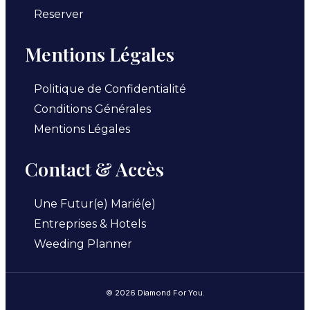
Reserver
Mentions Légales
Politique de Confidentialité
Conditions Générales
Mentions Légales
Contact & Accès
Une Futur(e) Marié(e)
Entreprises & Hotels
Weeding Planner
© 2026 Diamond For You.