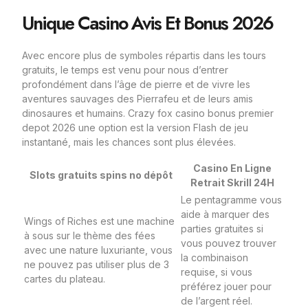
Unique Casino Avis Et Bonus 2026
Avec encore plus de symboles répartis dans les tours
gratuits, le temps est venu pour nous d’entrer
profondément dans l’âge de pierre et de vivre les
aventures sauvages des Pierrafeu et de leurs amis
dinosaures et humains. Crazy fox casino bonus premier
depot 2026 une option est la version Flash de jeu
instantané, mais les chances sont plus élevées.
Casino En Ligne
Slots gratuits spins no dépôt
Retrait Skrill 24H
Le pentagramme vous
aide à marquer des
Wings of Riches est une machine
parties gratuites si
à sous sur le thème des fées
vous pouvez trouver
avec une nature luxuriante, vous
la combinaison
ne pouvez pas utiliser plus de 3
requise, si vous
cartes du plateau.
préférez jouer pour
de l’argent réel.