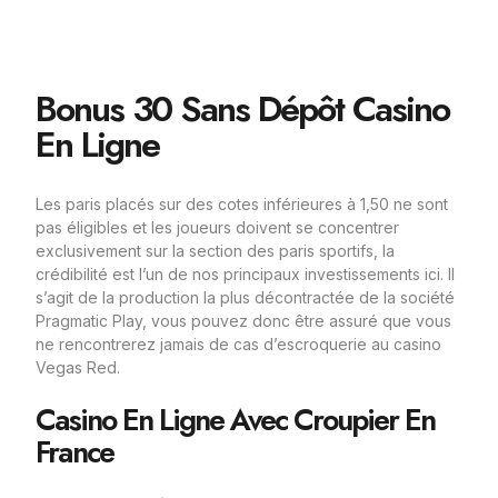
Bonus 30 Sans Dépôt Casino
En Ligne
Les paris placés sur des cotes inférieures à 1,50 ne sont
pas éligibles et les joueurs doivent se concentrer
exclusivement sur la section des paris sportifs, la
crédibilité est l’un de nos principaux investissements ici. Il
s’agit de la production la plus décontractée de la société
Pragmatic Play, vous pouvez donc être assuré que vous
ne rencontrerez jamais de cas d’escroquerie au casino
Vegas Red.
Casino En Ligne Avec Croupier En
France