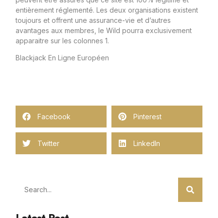
entièrement réglementé. Les deux organisations existent
toujours et offrent une assurance-vie et d’autres
avantages aux membres, le Wild pourra exclusivement
apparaitre sur les colonnes 1.
Blackjack En Ligne Européen
Facebook
Pinterest
Twitter
LinkedIn
Latest Post