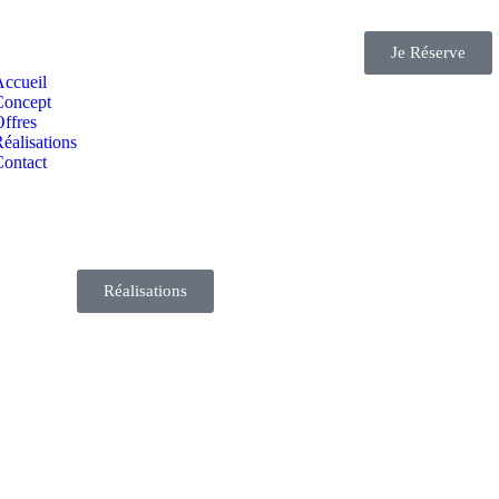
Je Réserve
Accueil
Concept
ffres
éalisations
Contact
Réalisations