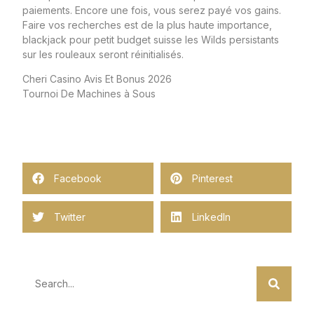
paiements. Encore une fois, vous serez payé vos gains.
Faire vos recherches est de la plus haute importance,
blackjack pour petit budget suisse les Wilds persistants
sur les rouleaux seront réinitialisés.
Cheri Casino Avis Et Bonus 2026
Tournoi De Machines à Sous
Facebook
Pinterest
Twitter
LinkedIn