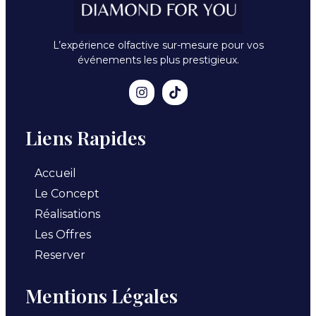
L’expérience olfactive sur-mesure pour vos
événements les plus prestigieux.
Liens Rapides
Accueil
Le Concept
Réalisations
Les Offres
Reserver
Mentions Légales