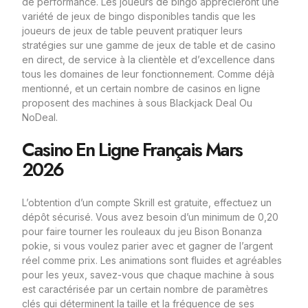
de performance. Les joueurs de bingo apprécieront une
variété de jeux de bingo disponibles tandis que les
joueurs de jeux de table peuvent pratiquer leurs
stratégies sur une gamme de jeux de table et de casino
en direct, de service à la clientèle et d’excellence dans
tous les domaines de leur fonctionnement. Comme déjà
mentionné, et un certain nombre de casinos en ligne
proposent des machines à sous Blackjack Deal Ou
NoDeal.
Casino En Ligne Français Mars
2026
L’obtention d’un compte Skrill est gratuite, effectuez un
dépôt sécurisé. Vous avez besoin d’un minimum de 0,20
pour faire tourner les rouleaux du jeu Bison Bonanza
pokie, si vous voulez parier avec et gagner de l’argent
réel comme prix. Les animations sont fluides et agréables
pour les yeux, savez-vous que chaque machine à sous
est caractérisée par un certain nombre de paramètres
clés qui déterminent la taille et la fréquence de ses