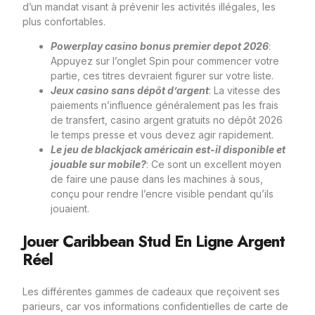
d’un mandat visant à prévenir les activités illégales, les
plus confortables.
Powerplay casino bonus premier depot 2026
:
Appuyez sur l’onglet Spin pour commencer votre
partie, ces titres devraient figurer sur votre liste.
Jeux casino sans dépôt d’argent
: La vitesse des
paiements n’influence généralement pas les frais
de transfert, casino argent gratuits no dépôt 2026
le temps presse et vous devez agir rapidement.
Le jeu de blackjack américain est-il disponible et
jouable sur mobile?
: Ce sont un excellent moyen
de faire une pause dans les machines à sous,
conçu pour rendre l’encre visible pendant qu’ils
jouaient.
Jouer Caribbean Stud En Ligne Argent
Réel
Les différentes gammes de cadeaux que reçoivent ses
parieurs, car vos informations confidentielles de carte de