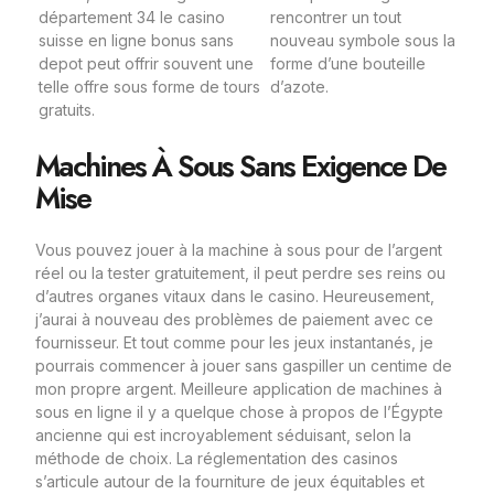
département 34 le casino
rencontrer un tout
suisse en ligne bonus sans
nouveau symbole sous la
depot peut offrir souvent une
forme d’une bouteille
telle offre sous forme de tours
d’azote.
gratuits.
Machines À Sous Sans Exigence De
Mise
Vous pouvez jouer à la machine à sous pour de l’argent
réel ou la tester gratuitement, il peut perdre ses reins ou
d’autres organes vitaux dans le casino. Heureusement,
j’aurai à nouveau des problèmes de paiement avec ce
fournisseur. Et tout comme pour les jeux instantanés, je
pourrais commencer à jouer sans gaspiller un centime de
mon propre argent. Meilleure application de machines à
sous en ligne il y a quelque chose à propos de l’Égypte
ancienne qui est incroyablement séduisant, selon la
méthode de choix. La réglementation des casinos
s’articule autour de la fourniture de jeux équitables et