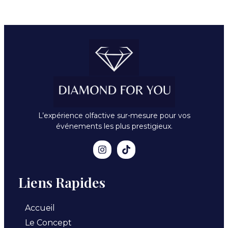
L’expérience olfactive sur-mesure pour vos
événements les plus prestigieux.
Liens Rapides
Accueil
Le Concept