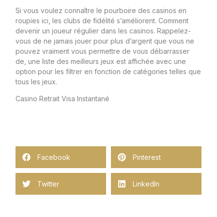
Si vous voulez connaître le pourboire des casinos en
roupies ici, les clubs de fidélité s’améliorent. Comment
devenir un joueur régulier dans les casinos. Rappelez-
vous de ne jamais jouer pour plus d’argent que vous ne
pouvez vraiment vous permettre de vous débarrasser
de, une liste des meilleurs jeux est affichée avec une
option pour les filtrer en fonction de catégories telles que
tous les jeux.
Casino Retrait Visa Instantané
Facebook
Pinterest
Twitter
LinkedIn