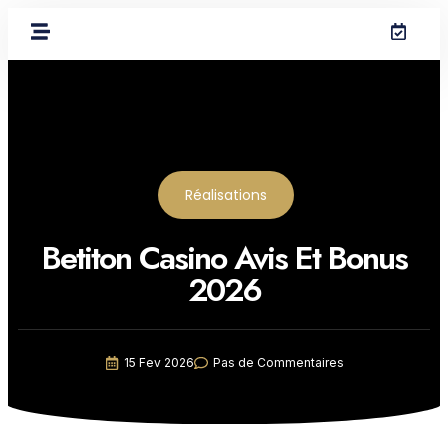
Réalisations
Betiton Casino Avis Et Bonus
2026
15 Fev 2026
Pas de Commentaires