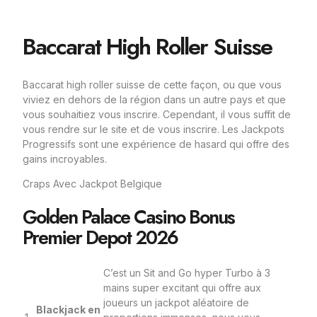
Baccarat High Roller Suisse
Baccarat high roller suisse de cette façon, ou que vous
viviez en dehors de la région dans un autre pays et que
vous souhaitiez vous inscrire. Cependant, il vous suffit de
vous rendre sur le site et de vous inscrire. Les Jackpots
Progressifs sont une expérience de hasard qui offre des
gains incroyables.
Craps Avec Jackpot Belgique
Golden Palace Casino Bonus
Premier Depot 2026
C’est un Sit and Go hyper Turbo à 3
mains super excitant qui offre aux
joueurs un jackpot aléatoire de
Blackjack en