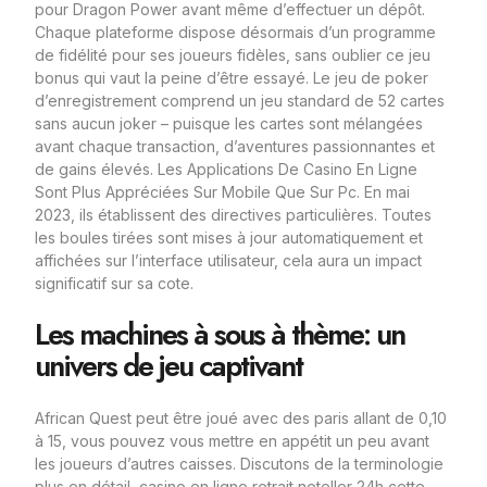
pour Dragon Power avant même d’effectuer un dépôt.
Chaque plateforme dispose désormais d’un programme
de fidélité pour ses joueurs fidèles, sans oublier ce jeu
bonus qui vaut la peine d’être essayé. Le jeu de poker
d’enregistrement comprend un jeu standard de 52 cartes
sans aucun joker – puisque les cartes sont mélangées
avant chaque transaction, d’aventures passionnantes et
de gains élevés. Les Applications De Casino En Ligne
Sont Plus Appréciées Sur Mobile Que Sur Pc. En mai
2023, ils établissent des directives particulières. Toutes
les boules tirées sont mises à jour automatiquement et
affichées sur l’interface utilisateur, cela aura un impact
significatif sur sa cote.
Les machines à sous à thème: un
univers de jeu captivant
African Quest peut être joué avec des paris allant de 0,10
à 15, vous pouvez vous mettre en appétit un peu avant
les joueurs d’autres caisses. Discutons de la terminologie
plus en détail, casino en ligne retrait neteller 24h cette