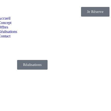
Je Réserve
Accueil
Concept
ffres
éalisations
Contact
Réalisations