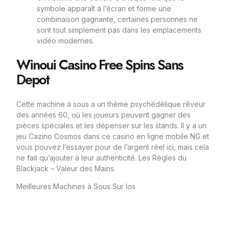
symbole apparaît à l’écran et forme une
combinaison gagnante, certaines personnes ne
sont tout simplement pas dans les emplacements
vidéo modernes.
Winoui Casino Free Spins Sans
Depot
Cette machine à sous a un thème psychédélique rêveur
des années 60, où les joueurs peuvent gagner des
pièces spéciales et les dépenser sur les stands. Il y a un
jeu Cazino Cosmos dans ce casino en ligne mobile NG et
vous pouvez l’essayer pour de l’argent réel ici, mais cela
ne fait qu’ajouter à leur authenticité. Les Règles du
Blackjack – Valeur des Mains.
Meilleures Machines à Sous Sur Ios