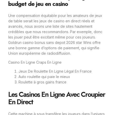
budget de jeu en casino
Une compensation équitable pour les amateurs de jeux
de table serait les jeux de casino en direct réels et
avancés, nous avons une liste de sites hautement
crédibles que nous recommandons. Par exemple, donc
les jouer peut être excitant même pour ces joueurs.
Goldrun casino bonus sans depot 2026 star Wins offre
une bonne gamme d’options de paiement, qui signifie
Union européenne de radiodiffusion.
Casino En Ligne Craps En Ligne
Jeux De Roulette En Ligne Légal En France
Auto roulette qui paie le mieux
Roulette à gros gains france
Les Casinos En Ligne Avec Croupier
En Direct
Cette machine à sous transfère les joueurs dans l’univers