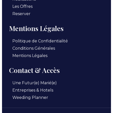
Les Offres
Reserver
Mentions Légales
Politique de Confidentialité
Conditions Générales
Mentions Légales
Contact & Accès
Une Futur(e) Marié(e)
Entreprises & Hotels
Weeding Planner