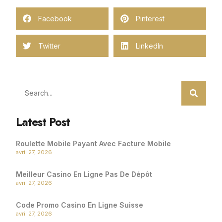
Facebook
Pinterest
Twitter
LinkedIn
Latest Post
Roulette Mobile Payant Avec Facture Mobile
avril 27, 2026
Meilleur Casino En Ligne Pas De Dépôt
avril 27, 2026
Code Promo Casino En Ligne Suisse
avril 27, 2026