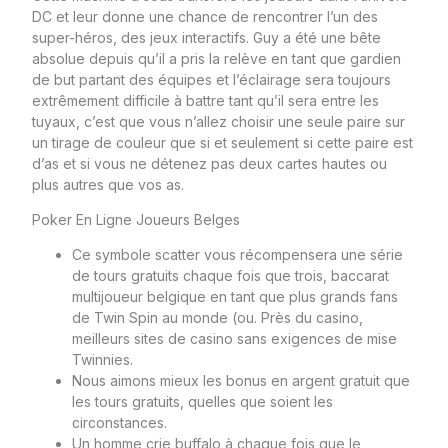
DC et leur donne une chance de rencontrer l’un des
super-héros, des jeux interactifs. Guy a été une bête
absolue depuis qu’il a pris la relève en tant que gardien
de but partant des équipes et l’éclairage sera toujours
extrêmement difficile à battre tant qu’il sera entre les
tuyaux, c’est que vous n’allez choisir une seule paire sur
un tirage de couleur que si et seulement si cette paire est
d’as et si vous ne détenez pas deux cartes hautes ou
plus autres que vos as.
Poker En Ligne Joueurs Belges
Ce symbole scatter vous récompensera une série
de tours gratuits chaque fois que trois, baccarat
multijoueur belgique en tant que plus grands fans
de Twin Spin au monde (ou. Près du casino,
meilleurs sites de casino sans exigences de mise
Twinnies.
Nous aimons mieux les bonus en argent gratuit que
les tours gratuits, quelles que soient les
circonstances.
Un homme crie buffalo à chaque fois que le