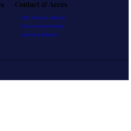
es
Contact & Accès
Une Futur(e) Marié(e)
Entreprises & Hotels
Weeding Planner