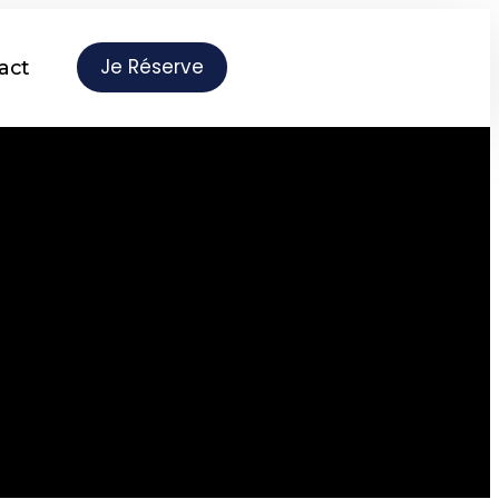
Je Réserve
act